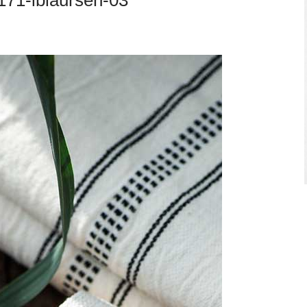
171-iblaursen-03