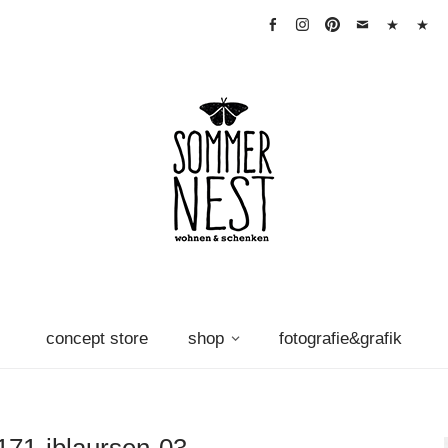
facebook
instagram
pinterest
mail
warenkorb
Vertra
widerr
concept store
shop
fotografie&grafik