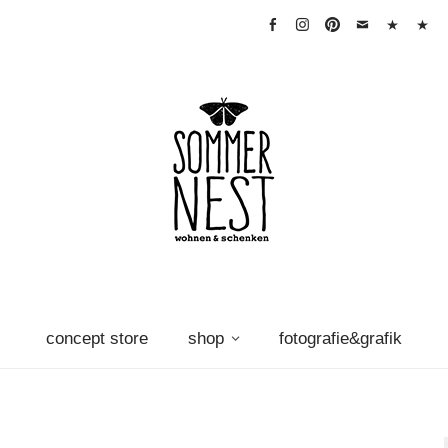
facebook
instagram
pinterest
mail
warenkorb
Vertra
widerr
concept store
shop
fotografie&grafik