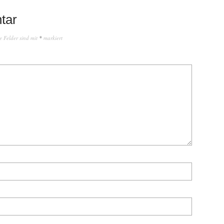
tar
e Felder sind mit
*
markiert