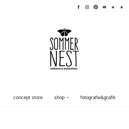
facebook
instagram
pinterest
mail
warenkorb
Vertra
widerr
concept store
shop
fotografie&grafik