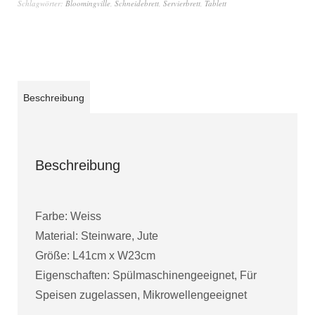
Schlagwörter:
Bloomingville
,
Schneidebrett
,
Servierbrett
,
Tablett
Beschreibung
Beschreibung
Farbe: Weiss
Material: Steinware, Jute
Größe: L41cm x W23cm
Eigenschaften: Spülmaschinengeeignet, Für
Speisen zugelassen, Mikrowellengeeignet