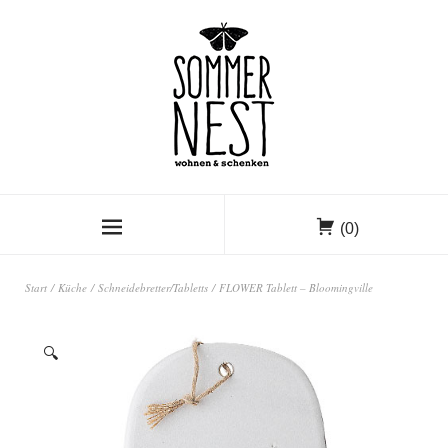
(0)
Start
/
Küche
/
Schneidebretter/Tabletts
/ FLOWER Tablett – Bloomingville
ANGEBOT!
🔍