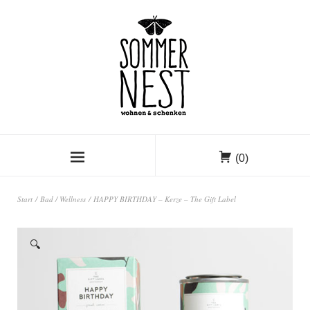
(0)
Start
/
Bad / Wellness
/ HAPPY BIRTHDAY – Kerze – The Gift Label
🔍