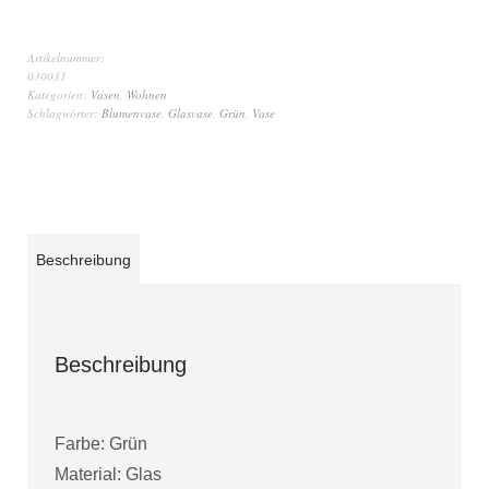
Artikelnummer:
030031
Kategorien:
Vasen
,
Wohnen
Schlagwörter:
Blumenvase
,
Glasvase
,
Grün
,
Vase
Beschreibung
Beschreibung
Farbe: Grün
Material: Glas