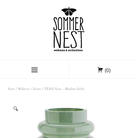
(0)
Start
/
Wohnen
/
Vasen
/ TEJAS Vase – Madam Stoltz
🔍