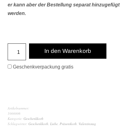
er kann aber der Bestellung separat hinzugefügt
werden.
In den Warenkorb
Geschenkverpackung gratis
Artikelnummer:
1000006
Kategorie:
Geschenkkorb
Schlagwörter:
Geschenkkorb
,
Liebe
,
Präsentkorb
,
Valentinstag