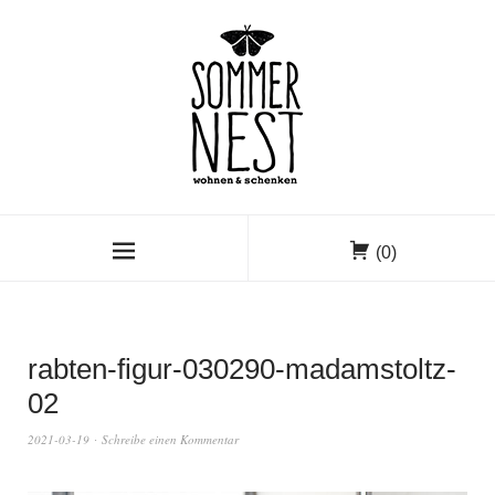
(0)
rabten-figur-030290-madamstoltz-
02
2021-03-19
Schreibe einen Kommentar