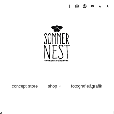
facebook
instagram
pinterest
mail
warenkorb
Vertra
widerr
concept store
shop
fotografie&grafik