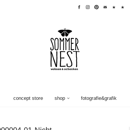
facebook
instagram
pinterest
mail
warenkorb
Vertra
widerr
concept store
shop
fotografie&grafik