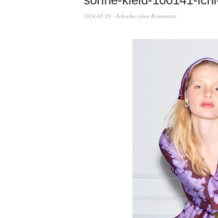
sorine-kleid-100141-ichi
2024-02-29
Schreibe einen Kommentar