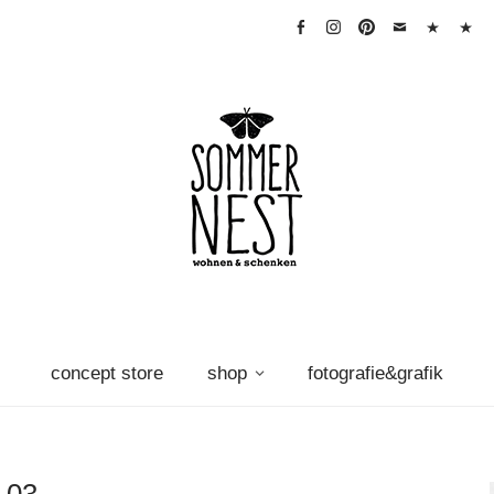
facebook
instagram
pinterest
mail
warenkorb
Vertra
widerr
concept store
shop
fotografie&grafik