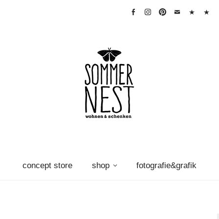
facebook
instagram
pinterest
mail
warenkorb
Vertra
widerr
concept store
shop
fotografie&grafik