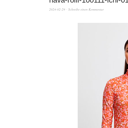
nava-rolli-100111-ichi-0
2024-02-29
Schreibe einen Kommentar