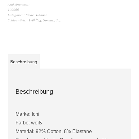
Artikelnummer:
100066
Kategorien:
Mode
,
T-Shirts
Schlagwörter:
Frühling
,
Sommer
,
Top
Beschreibung
Beschreibung
Marke: Ichi
Farbe: weiß
Material: 92% Cotton, 8% Elastane