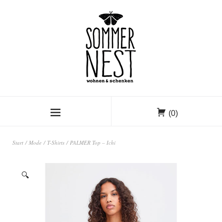
(0)
Start
/
Mode
/
T-Shirts
/ PALMER Top – Ichi
🔍