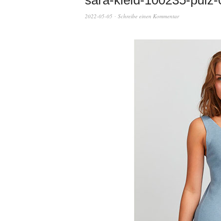
sara-kleid-100235-pulz-
2022-05-05
Schreibe einen Kommentar