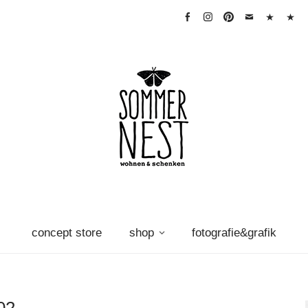
facebook
instagram
pinterest
mail
warenkorb
Vertra
widerr
concept store
shop
fotografie&grafik